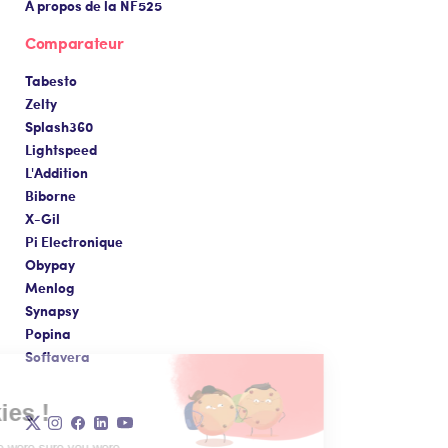
À propos de la NF525
Comparateur
Tabesto
Zelty
Splash360
Lightspeed
L'Addition
Biborne
X-Gil
Pi Electronique
Obypay
Menlog
Synapsy
Popina
Softavera
Hello! It's us!
The cookies !
We waited until we were sure you were