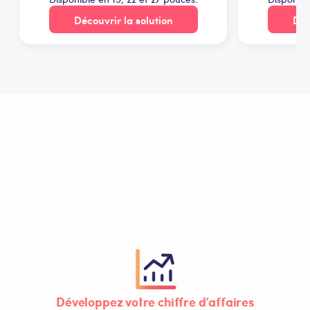
Découvrir la solution
Déc
Développez votre chiffre d’affaires