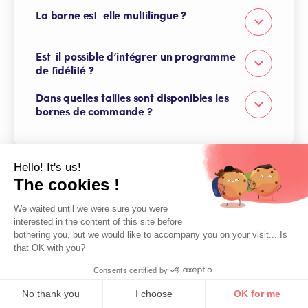
l’intégration avec votre logiciel de caisse. Nos
La borne est-elle multilingue ?
Il est essentiel de choisir un logiciel de caisse
experts peuvent vous accompagner pour trouver la
compatible avec votre borne de commande afin de
solution idéale.
garantir une synchronisation fluide des commandes
et des paiements. Innovorder propose une solution
Est-il possible d’intégrer un programme
Oui, nos bornes sont multilingues. Votre parcours de
complète et intégrée qui s’adapte à votre activité.
commande et vos menus sont disponibles en cinq
de fidélité ?
langues : français, anglais, espagnol, italien et
allemand.
Dans quelles tailles sont disponibles les
Oui, nos bornes sont compatibles avec les meilleurs
programmes de fidélité du marché, notamment
bornes de commande ?
Como, Hey Pongo et Splio, permettant aux clients
d’accumuler des points et de bénéficier d’offres
Nos bornes sont disponibles en plusieurs tailles pour
personnalisées.
s’adapter à tous les espaces :
- 15 pouces : compacte et discrète
Hello! It's us!
- 22 pouces : taille standard pour une visibilité
The cookies !
optimale
- 27 pouces : idéale pour les établissements à fort
volume de commandes
We waited until we were sure you were
interested in the content of this site before
bothering you, but we would like to accompany you on your visit... Is
that OK with you?
Consents certified by
No thank you
I choose
OK for me