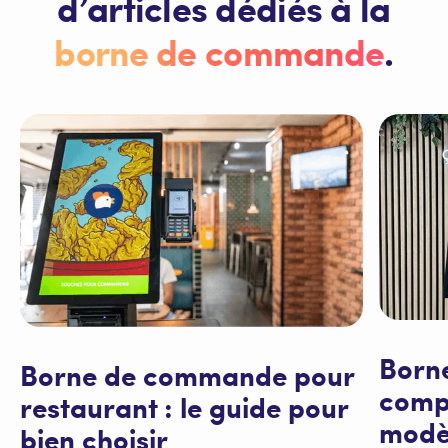
d’articles dédiés à la
borne de commande
.
Born
Borne de commande pour
compa
restaurant : le guide pour
modè
bien choisir