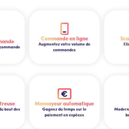
Commande en ligne
Sca
mande
Augmentez votre volume de
Eli
de commande
commandes
treuse
Monnayeur automatique
 du bout des
Gagnez du temps sur le
Modernis
paiement en espèces
b