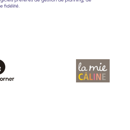
giciels préférés de gestion de planning, de
 fidélité.