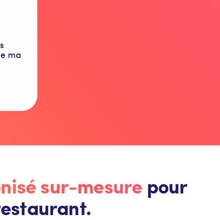
s
de ma
nisé sur-mesure
pour
restaurant.