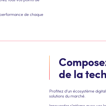
tez tous vos points de
la performance de chaque
Composez 
de la tec
Profitez d’un écosystème digita
solutions du marché.