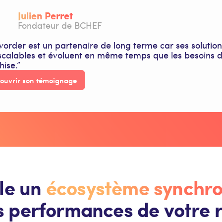
Julien Perret
Fondateur de BCHEF
vorder est un partenaire de long terme car ses solution
scalables et évoluent en même temps que les besoins 
hise.”
ouvrir son témoignage
le un
écosystème synchro
s performances de votre 