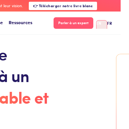
 leur vision.
👉 Télécharger notre livre blanc
se
Ressources
EN
FR
Parler à un expert
e
à un
able et