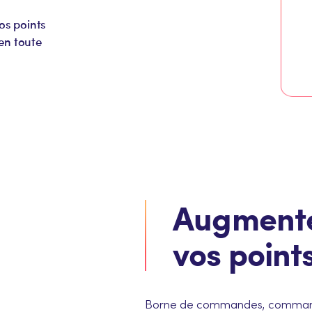
os points
 en toute
Augmentez
vos point
Borne de commandes, commande 