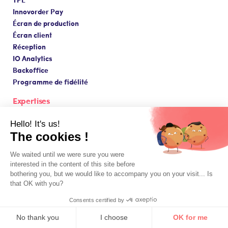
Innovorder Pay
Écran de production
Écran client
Réception
IO Analytics
Backoffice
Programme de fidélité
Expertises
Restauration collective
Hello! It's us!
Santé
The cookies !
Entreprise
We waited until we were sure you were
Enseignement
interested in the content of this site before
Administration
bothering you, but we would like to accompany you on your visit... Is
that OK with you?
Restauration commerciale
Fast-food
Consents certified by
Food court
No thank you
I choose
OK for me
Franchise