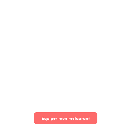
Innovorder Nano
Innov
Equiper mon restaurant