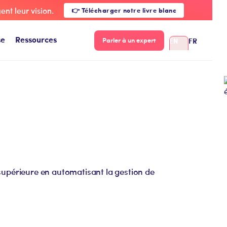
nt leur vision.
👉 Télécharger notre livre blanc
se
Ressources
EN
FR
Parler à un expert
 supérieure en automatisant la gestion de