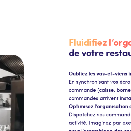
Fluidifiez l’or
de votre resta
Oubliez les vas-et-viens i
En synchronisant vos écra
commande (caisse, borne, Q
commandes arrivent insta
Optimisez l’organisation d
Dispatchez vos commandes
activité. Imaginez par ex
pour l’assemblage des co