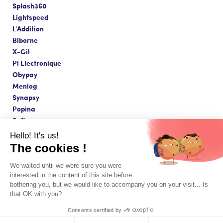
Splash360
Lightspeed
L'Addition
Biborne
X-Gil
Pi Electronique
Obypay
Menlog
Synapsy
Popina
Softavera
Hello! It's us!
The cookies !
We waited until we were sure you were
Fait avec amour à Paris ❤️
interested in the content of this site before
CGV & Mentions légales
© Copyright 2026 - Innovorder SAS
bothering you, but we would like to accompany you on your visit... Is
that OK with you?
Consents certified by