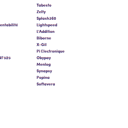
Tabesto
Zelty
Splash360
entabilité
Lightspeed
L'Addition
Biborne
X-Gil
Pi Electronique
 NF525
Obypay
Menlog
Synapsy
Popina
Softavera