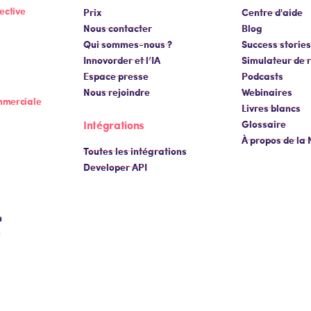
ective
Prix
Centre d'aide
Nous contacter
Blog
Qui sommes-nous ?
Success stories
Innovorder et l’IA
Simulateur de r
Espace presse
Podcasts
Nous rejoindre
Webinaires
mmerciale
Livres blancs
Intégrations
Glossaire
À propos de la
Toutes les intégrations
Developer API
n
s