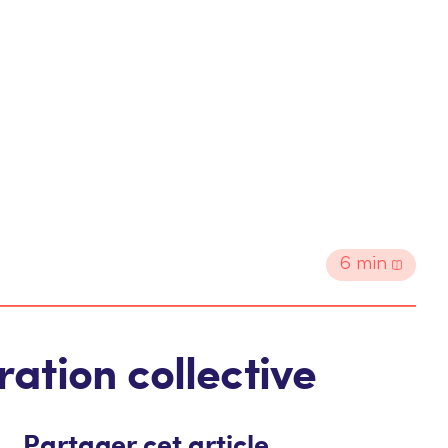
6
min
ration collective
Partager cet article