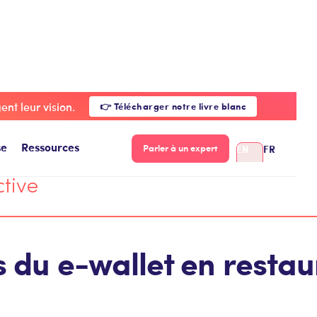
es différents usages du e-wallet en restauration collective
nt leur vision.
👉 Télécharger notre livre blanc
se
Ressources
EN
FR
Parler à un expert
ctive
 du e-wallet en restau