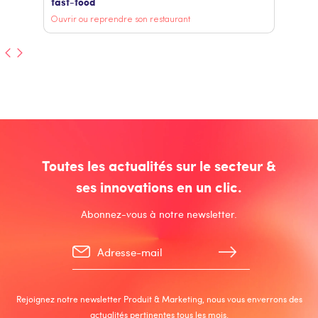
fast-food
Ouvrir ou reprendre son restaurant
Toutes les actualités sur le secteur &
ses innovations en un clic.
Abonnez-vous à notre newsletter.
Rejoignez notre newsletter Produit & Marketing, nous vous enverrons des
actualités pertinentes tous les mois.