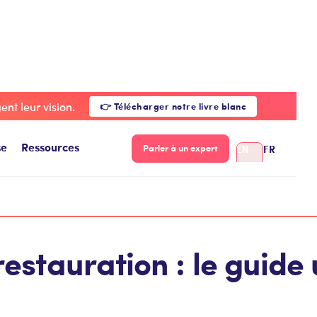
ct en restauration : le guide ultime
nt leur vision.
👉 Télécharger notre livre blanc
se
Ressources
EN
FR
Parler à un expert
restauration : le guide 