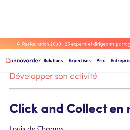
Blog Innovorder
Développer son activité
Click and Colle
🤖 Restauration 2030 : 25 experts et dirigeants partage
Solutions
Expertises
Prix
Entrepri
Développer son activité
Click and Collect en 
Louis de Champs