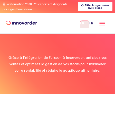
🤖 Restauration 2030 : 25 experts et dirigeants
👉 Télécharger notre
livre blanc
partagent leur vision.
EN
FR
Grâce à l’intégration de Fullsoon à Innovorder, anticipez vos
ventes et optimisez la gestion de vos stocks pour maximiser
votre rentabilité et réduire le gaspillage alimentaire.