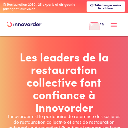
🤖 Restauration 2030 : 25 experts et dirigeants
👉 Télécharger notre
livre blanc
partagent leur vision.
EN
FR
Les leaders de la
restauration
collective font
confiance à
Innovorder
Innovorder est le partenaire de référence des sociétés
de restauration collective et sites de restauration
autogérés qui souhaitent fluidifier et moderniser leurs