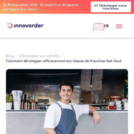
🤖 Restauration 2030 : 25 experts et dirigeants
👉 Télécharger notre
livre blanc
partagent leur vision.
EN
FR
Blog
Développer son activité
Comment développer efficacement son réseau de franchise fast-food