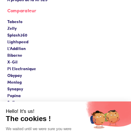
Comparateur
Tabesto
Zelty
Splash360
Lightspeed
L'Addition
Biborne
X-Gil
Pi Electronique
Obypay
Menlog
Synapsy
Popina
Softavera
Hello! It's us!
The cookies !
We waited until we were sure you were
Fait avec amour à Paris ❤️