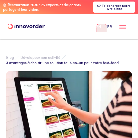
🤖 Restauration 2030 : 25 experts et dirigeants
👉 Télécharger notre
livre blanc
partagent leur vision.
EN
FR
Blog
Développer son activité
3 avantages à choisir une solution tout-en-un pour votre fast-food