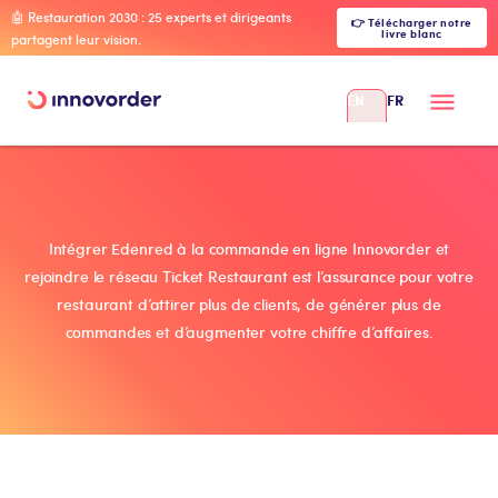
🤖 Restauration 2030 : 25 experts et dirigeants
👉 Télécharger notre
livre blanc
partagent leur vision.
EN
FR
Intégrer Edenred à la commande en ligne Innovorder et
rejoindre le réseau Ticket Restaurant est l’assurance pour votre
restaurant d’attirer plus de clients, de générer plus de
commandes et d’augmenter votre chiffre d’affaires.