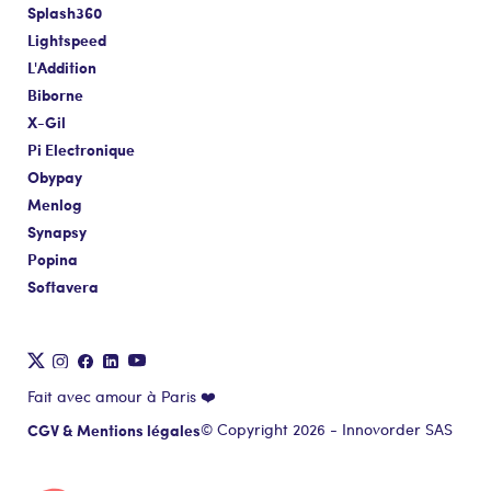
Splash360
Lightspeed
L'Addition
Biborne
X-Gil
Pi Electronique
Obypay
Menlog
Synapsy
Popina
Softavera
It's us!
cookies !
Fait avec amour à Paris ❤️
 until we were sure you were interested in the content of this
CGV & Mentions légales
© Copyright 2026 - Innovorder SAS
ore bothering you, but we would like to accompany you on your
Is that OK with you?
Consents certified by