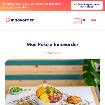
🤖 Restauration 2030 : 25 experts et dirigeants
👉 Télécharger notre
livre blanc
partagent leur vision.
EN
FR
Moé Poké x Innovorder
Franchise