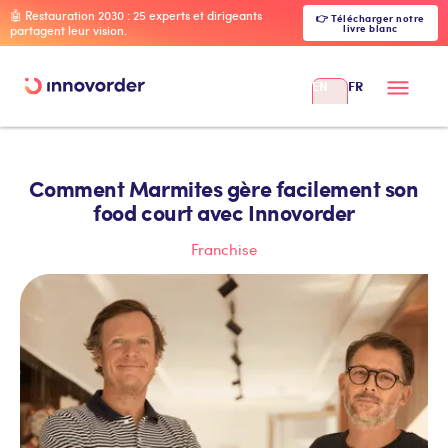
🤖 Restauration 2030 : 25 experts et dirigeants
👉 Télécharger notre
livre blanc
partagent leur vision.
EN
FR
Comment Marmites gère facilement son
food court avec Innovorder
Franchise