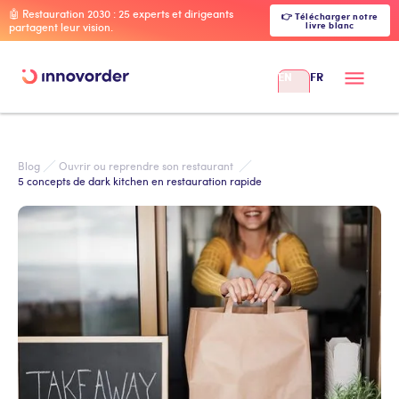
🤖 Restauration 2030 : 25 experts et dirigeants
👉 Télécharger notre
livre blanc
partagent leur vision.
EN
FR
Blog
Ouvrir ou reprendre son restaurant 
5 concepts de dark kitchen en restauration rapide