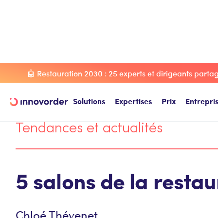
Blog Innovorder
Tendances et actualités
5 salons de la 
🤖 Restauration 2030 : 25 experts et dirigeants partage
Solutions
Expertises
Prix
Entrepri
Tendances et actualités
5 salons de la restau
Chloé Thévenet