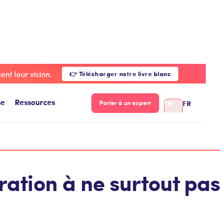
restauration à ne surtout pas rater en 2025
nt leur vision.
👉 Télécharger notre livre blanc
se
Ressources
EN
FR
Parler à un expert
ration à ne surtout pa