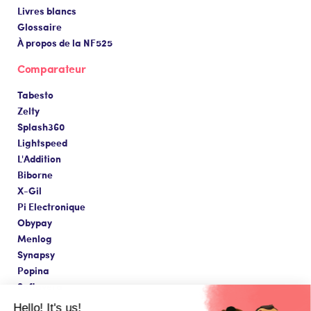
Livres blancs
Glossaire
À propos de la NF525
Comparateur
Tabesto
Zelty
Splash360
Lightspeed
L'Addition
Biborne
X-Gil
Pi Electronique
Obypay
Menlog
Synapsy
Popina
Softavera
Hello! It's us!