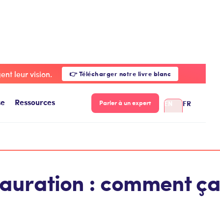
 en restauration : comment ça fonctionne ?
nt leur vision.
👉 Télécharger notre livre blanc
se
Ressources
EN
FR
Parler à un expert
stauration : comment ça