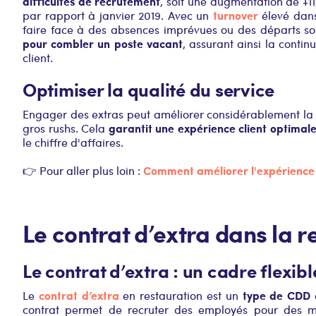
difficultés de recrutement
, soit une augmentation de +11
turnover
par rapport à janvier 2019. Avec un
élevé dans 
faire face à des absences imprévues ou des départs so
pour combler un poste vacant
, assurant ainsi la contin
client.
Optimiser la qualité du service
Engager des extras peut améliorer considérablement la 
garantit une expérience client optimal
gros rushs. Cela
le chiffre d'affaires.
Comment améliorer l'expérience 
👉 Pour aller plus loin :
Le contrat d’extra dans la r
Le contrat d’extra : un cadre flexibl
contrat d’extra
type de CDD
Le
en restauration est un
contrat permet de recruter des employés pour des mi