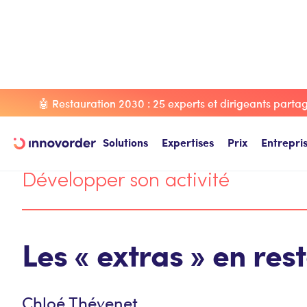
Blog Innovorder
Développer son activité
Les « extras »
🤖 Restauration 2030 : 25 experts et dirigeants partage
Solutions
Expertises
Prix
Entrepri
Développer son activité
Les « extras » en re
Chloé Thévenet