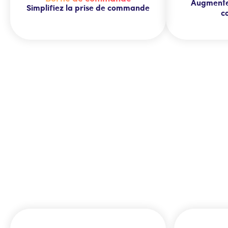
Augmente
Simplifiez la prise de commande
c