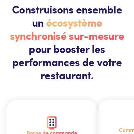
Construisons ensemble
un
écosystème
synchronisé sur-mesure
pour booster les
performances de votre
restaurant.
Comma
Borne de commande