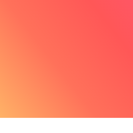
Abdullah
Directeur de développement
de la franchise NBK
“Je peux créer mon menu et le
dupliquer facilement sur tous mes
points de vente. Et en un instant, tous
les restaurants peuvent l'avoir sur
leur caisse, sur leur borne, sur leur
Click & Collect.”
Découvrir son témoignage