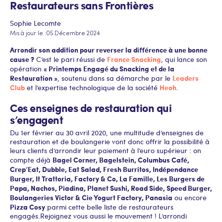
Restaurateurs sans Frontières
Sophie Lecomte
Mis à jour le :
05 Décembre 2024
Arrondir son addition pour reverser la différence à une bonne
cause ?
France Snacking
C’est le pari réussi de
, qui lance son
« Printemps Engagé du Snacking et de la
opération
Restauration »
Leaders
, soutenu dans sa démarche par le
Club
Heoh
et l’expertise technologique de la société
.
Ces enseignes de restauration qui
s’engagent
Du 1er février au 30 avril 2020, une multitude d’enseignes de
restauration et de boulangerie vont donc offrir la possibilité à
leurs clients d’arrondir leur paiement à l’euro supérieur : on
Bagel Corner, Bagelstein, Columbus Café,
compte déjà
Crep’Eat, Dubble, Eat Salad, Fresh Burritos, Indépendance
Burger, It Trattoria, Factory & Co, La Famille, Les Burgers de
Papa, Nachos, Piadina, Planet Sushi, Road Side, Speed Burger,
Boulangeries Victor & Cie Yogurt Factory, Panasia
ou encore
Pizza Cosy
parmi cette belle liste de restaurateurs
engagés.Rejoignez vous aussi le mouvement ! L’arrondi