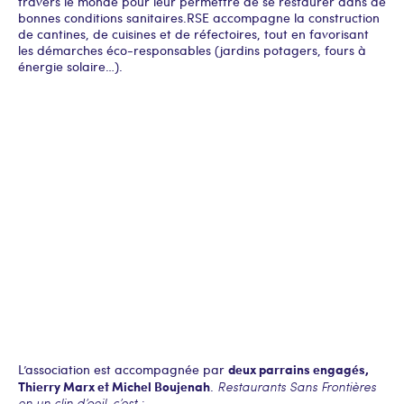
travers le monde pour leur permettre de se restaurer dans de
bonnes conditions sanitaires.RSE accompagne la construction
de cantines, de cuisines et de réfectoires, tout en favorisant
les démarches éco-responsables (jardins potagers, fours à
énergie solaire…).
deux parrains engagés,
L’association est accompagnée par
Thierry Marx et Michel Boujenah
.
Restaurants Sans Frontières
en un clin d’oeil, c’est :