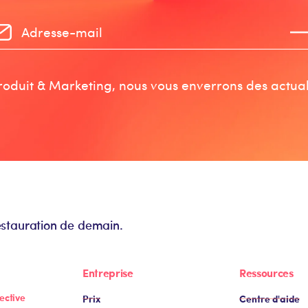
oduit & Marketing, nous vous enverrons des actuali
estauration de demain.
Entreprise
Ressources
ective
Prix
Centre d'aide