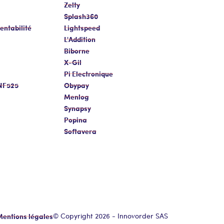
Zelty
Splash360
entabilité
Lightspeed
L'Addition
Biborne
X-Gil
Pi Electronique
 NF525
Obypay
Menlog
Synapsy
Popina
Softavera
entions légales
© Copyright 2026 - Innovorder SAS