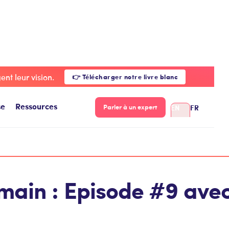
de demain : Episode #9 avec David Garbi - Fuxia
nt leur vision.
👉 Télécharger notre livre blanc
se
Ressources
EN
FR
Parler à un expert
main : Episode #9 avec