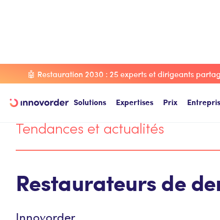
Blog Innovorder
Tendances et actualités
Restaurateurs 
🤖 Restauration 2030 : 25 experts et dirigeants partage
Solutions
Expertises
Prix
Entrepri
Tendances et actualités
Restaurateurs de de
Innovorder