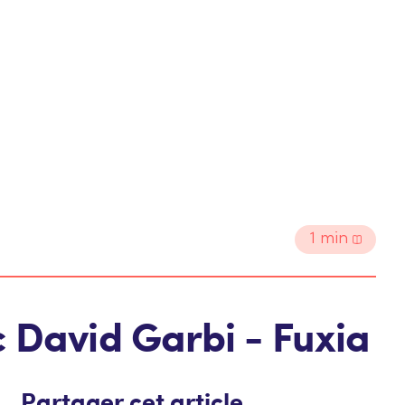
1
min
 David Garbi - Fuxia
Partager cet article