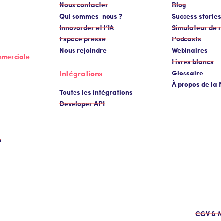
Nous contacter
Blog
Qui sommes-nous ?
Success stories
Innovorder et l’IA
Simulateur de r
Espace presse
Podcasts
Nous rejoindre
Webinaires
mmerciale
Livres blancs
Intégrations
Glossaire
À propos de la
Toutes les intégrations
Developer API
n
s
CGV & M