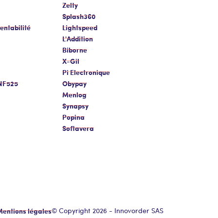
Zelty
Splash360
entabilité
Lightspeed
L'Addition
Biborne
X-Gil
Pi Electronique
 NF525
Obypay
Menlog
Synapsy
Popina
Softavera
entions légales
© Copyright 2026 - Innovorder SAS