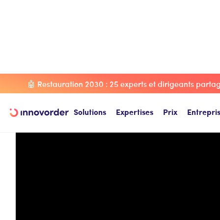
Webinar
Dark kitchen... nouvel eldorado dans un contexte 
🤖 Restauration 2030 : 25 experts et dirigeants partage
Solutions
Expertises
Prix
Entrepri