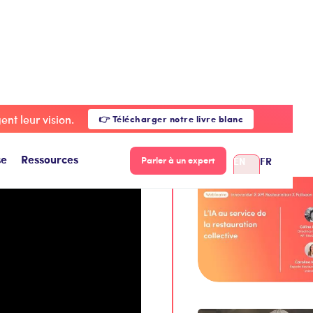
de crise ?
nt leur vision.
👉 Télécharger notre livre blanc
A suivre...
se
Ressources
EN
FR
Parler à un expert