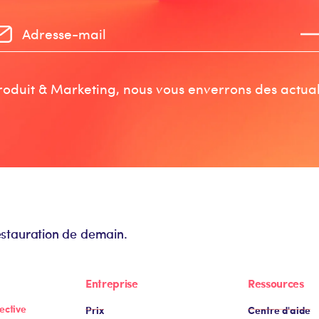
oduit & Marketing, nous vous enverrons des actuali
estauration de demain.
Entreprise
Ressources
ective
Prix
Centre d'aide