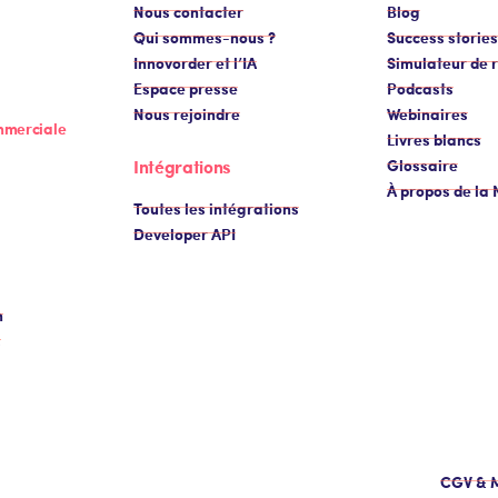
Nous contacter
Blog
Qui sommes-nous ?
Success stories
Innovorder et l’IA
Simulateur de r
Espace presse
Podcasts
Nous rejoindre
Webinaires
mmerciale
Livres blancs
Intégrations
Glossaire
À propos de la
Toutes les intégrations
Developer API
n
s
CGV & M