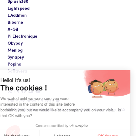
Splash360
Lightspeed
L'Addition
Biborne
X-Gil
Pi Electronique
Obypay
Menlog
Synapsy
Popina
Softavera
Hello! It's us!
The cookies !
We waited until we were sure you were
Fait avec amour à Paris ❤️
interested in the content of this site before
CGV & Mentions légales
© Copyright 2026 - Innovorder SAS
bothering you, but we would like to accompany you on your visit... Is
that OK with you?
Consents certified by