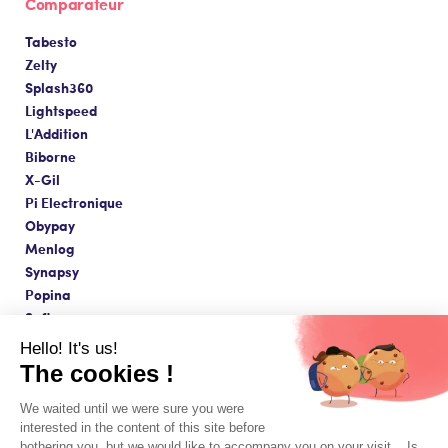
Comparateur
Tabesto
Zelty
Splash360
Lightspeed
L'Addition
Biborne
X-Gil
Pi Electronique
Obypay
Menlog
Synapsy
Popina
Softavera
Hello! It's us!
The cookies !
We waited until we were sure you were
Fait avec amour à Paris ❤️
interested in the content of this site before
CGV & Mentions légales
© Copyright 2026 - Innovorder SAS
bothering you, but we would like to accompany you on your visit... Is