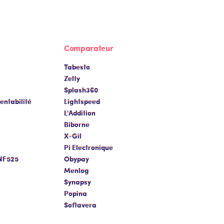
Comparateur
Tabesto
Zelty
Splash360
entabilité
Lightspeed
L'Addition
Biborne
X-Gil
Pi Electronique
 NF525
Obypay
Menlog
Synapsy
Popina
Softavera