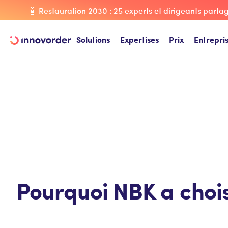
🤖 Restauration 2030 : 25 experts et dirigeants partage
Solutions
Expertises
Prix
Entrepri
Pourquoi NBK a chois