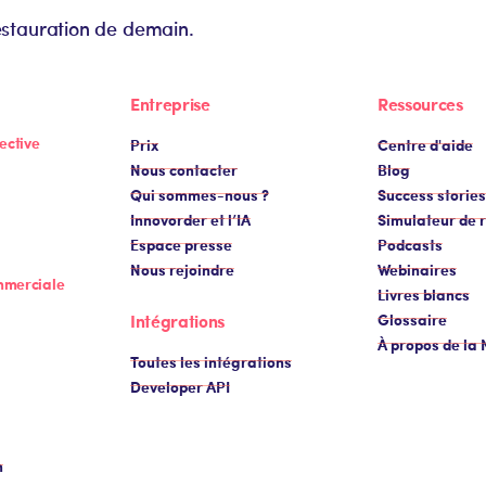
estauration de demain.
Entreprise
Ressources
ective
Prix
Centre d'aide
Nous contacter
Blog
Qui sommes-nous ?
Success stories
Innovorder et l’IA
Simulateur de r
Espace presse
Podcasts
Nous rejoindre
Webinaires
mmerciale
Livres blancs
Intégrations
Glossaire
À propos de la
Toutes les intégrations
Developer API
n