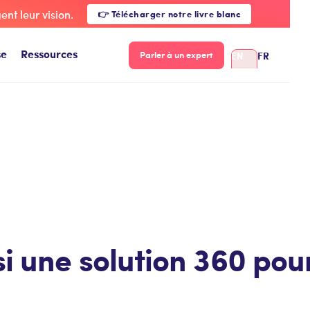
nt leur vision.
👉 Télécharger notre livre blanc
se
Ressources
EN
FR
Parler à un expert
i une solution 360 pou