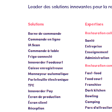
Leader des solutions innovantes pour la r
Solutions
Expertises
Restauration coll
Borne de commande
Commande en ligne
Santé
IA Scan
Entreprise
Commande à table
Enseignement
Frigo connecté
Administration
Innovorder Foodcourt
Restauration co
Caisse enregistreuse
Fast-food
Monnayeur automatique
Food court
Portefeuille électronique
Franchise
TPE
Dark kitchen
Innovorder Pay
Bowling
Écran de production
Camping
Écran client
Parc d'attractio
Réception