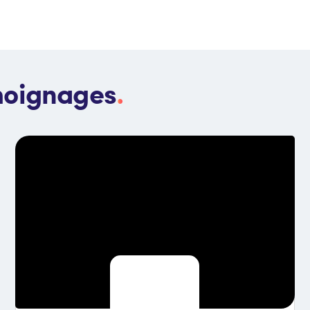
moignages
.