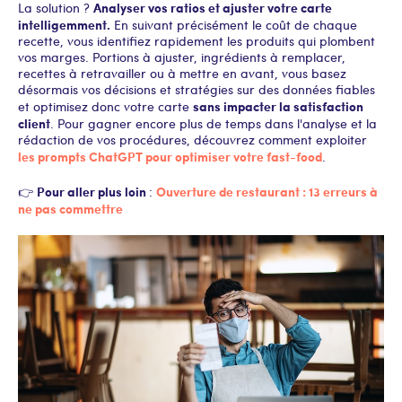
Analyser vos ratios et ajuster votre carte
La solution ?
intelligemment.
En suivant précisément le coût de chaque
recette, vous identifiez rapidement les produits qui plombent
vos marges. Portions à ajuster, ingrédients à remplacer,
recettes à retravailler ou à mettre en avant, vous basez
désormais vos décisions et stratégies sur des données fiables
sans impacter la satisfaction
et optimisez donc votre carte
client
. Pour gagner encore plus de temps dans l'analyse et la
rédaction de vos procédures, découvrez comment exploiter
les prompts ChatGPT pour optimiser votre fast-food
.
Pour aller plus loin
Ouverture de restaurant : 13 erreurs à
👉
:
ne pas commettre